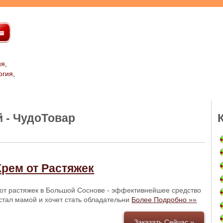
я,
огия,
 - ЧудоТовар
Крем от Растяжек
от растяжек в Большой Соснове - эффективнейшее средство
о стал мамой и хочет стать обладательни
Более Подробно »»
Заказать Сейчас »