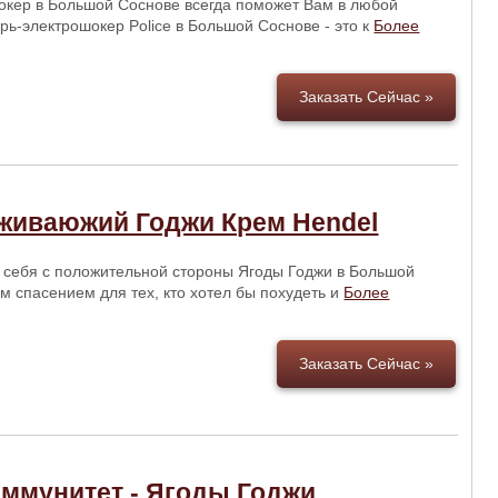
кер в Большой Соснове всегда поможет Вам в любой
ь-электрошокер Police в Большой Соснове - это к
Более
Заказать Сейчас »
иваюжий Годжи Крем Hendel
себя с положительной стороны Ягоды Годжи в Большой
 спасением для тех, кто хотел бы похудеть и
Более
Заказать Сейчас »
Иммунитет - Ягоды Годжи