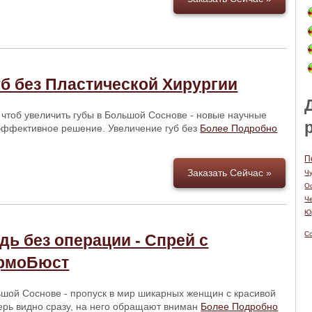
б без Пластической Хирургии
 чтоб увеличить губы в Большой Соснове - новые научные
эффективное решение. Увеличение губ без
Более Подробно
П
Заказать Сейчас »
Ч
О
Ч
Ю
С
дь без операции - Спрей с
ормоБюст
шой Соснове - пропуск в мир шикарных женщин с красивой
перь видно сразу, на него обращают вниман
Более Подробно