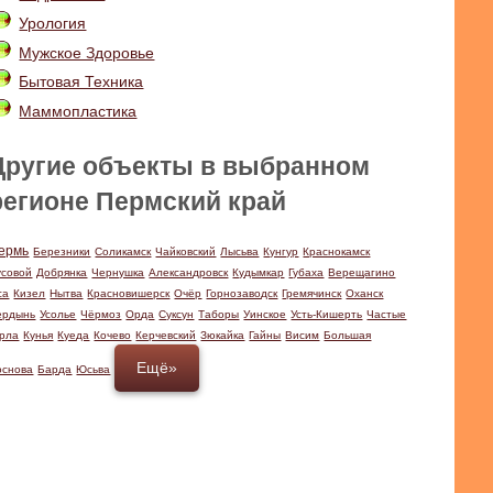
Урология
Мужское Здоровье
Бытовая Техника
Маммопластика
Другие объекты в выбранном
регионе Пермский край
ермь
Березники
Соликамск
Чайковский
Лысьва
Кунгур
Краснокамск
усовой
Добрянка
Чернушка
Александровск
Кудымкар
Губаха
Верещагино
са
Кизел
Нытва
Красновишерск
Очёр
Горнозаводск
Гремячинск
Оханск
ердынь
Усолье
Чёрмоз
Орда
Суксун
Таборы
Уинское
Усть-Кишерть
Частые
рла
Кунья
Куеда
Кочево
Керчевский
Зюкайка
Гайны
Висим
Большая
Ещё»
основа
Барда
Юсьва