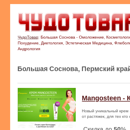
ЧудоТовар
: Большая Соснова - Омоложение, Косметологи
Похудение, Диетология, Эстетическая Медицина, Флебол
Андрология
Большая Соснова, Пермский край
Mangosteen - 
Новый уникальный крем 
от растяжек, для тех кт
Скидка до
50
%